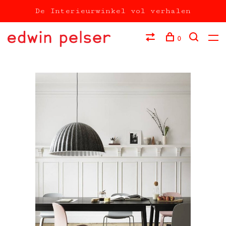
De Interieurwinkel vol verhalen
0