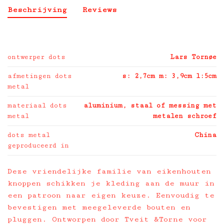
Beschrijving
Reviews
ontwerper dots
Lars Tornøe
afmetingen dots
s: 2,7cm m: 3,9cm l:5cm
metal
materiaal dots
aluminium, staal of messing met
metal
metalen schroef
dots metal
China
geproduceerd in
Deze vriendelijke familie van eikenhouten
knoppen schikken je kleding aan de muur in
een patroon naar eigen keuze. Eenvoudig te
bevestigen met meegeleverde bouten en
pluggen. Ontworpen door Tveit &Torne voor