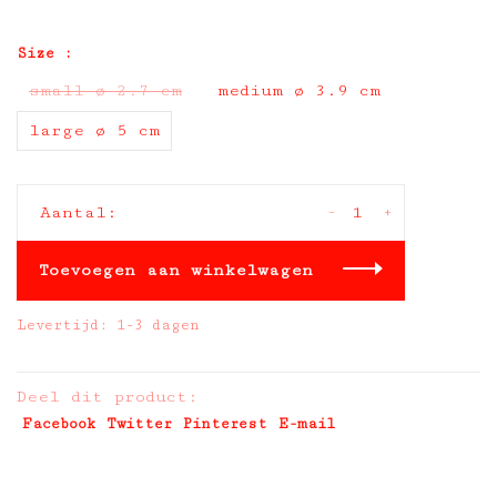
Size :
small ø 2.7 cm
medium ø 3.9 cm
large ø 5 cm
-
+
Aantal:
Toevoegen aan winkelwagen
Levertijd: 1-3 dagen
Deel dit product:
Facebook
Twitter
Pinterest
E-mail