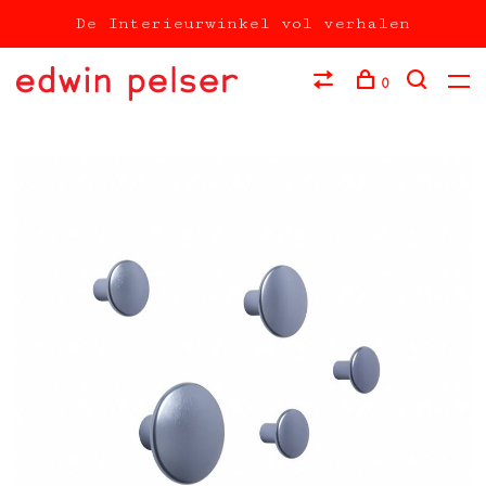
De Interieurwinkel vol verhalen
0