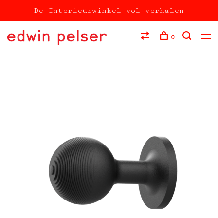
De Interieurwinkel vol verhalen
0