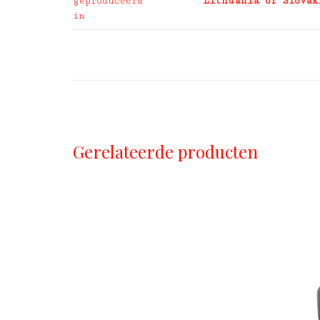
geproduceerd
Lithuania or Slovak
in
Gerelateerde producten