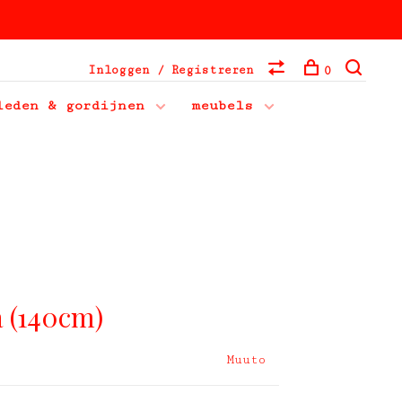
Inloggen / Registreren
0
leden & gordijnen
meubels
a (140cm)
Muuto