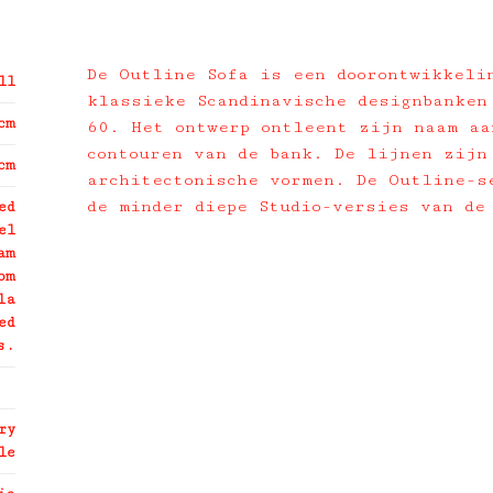
De Outline Sofa is een doorontwikkeli
ll
klassieke Scandinavische designbanken
cm
60. Het ontwerp ontleent zijn naam aa
contouren van de bank. De lijnen zijn
cm
architectonische vormen. De Outline-s
de minder diepe Studio-versies van de
ed
el
am
om
la
ed
s.
ry
le