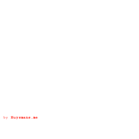
e by
Huysmans.me