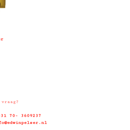
er
 vraag?
+31 70- 3609237
fo@edwinpelser.nl