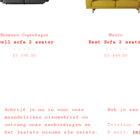
Normann Copenhagen
Muuto
well sofa 2 seater
Rest Sofa 2 seat
•
•
•
•
•
•
•
•
•
•
€3.595,00
€3.449,00
Schrijf je nu in voor onze
Heb je een
maandelijkse nieuwsbrief en
ontvang onze aanbiedingen en
Telefoon:
het laatste nieuws als eerste.
E-mail:
in