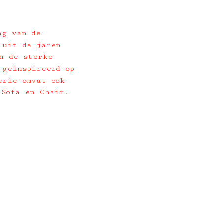
ng van de
 uit de jaren
n de sterke
 geinspireerd op
erie omvat ook
 Sofa en Chair.