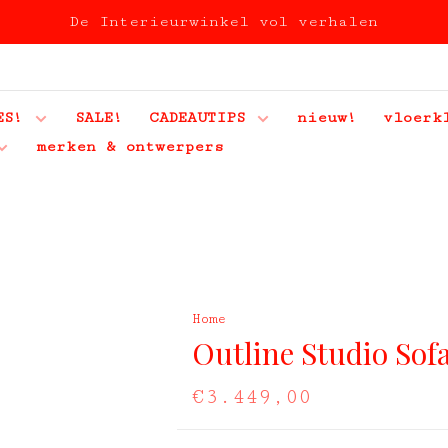
De Interieurwinkel vol verhalen
ES!
SALE!
CADEAUTIPS
nieuw!
vloerk
merken & ontwerpers
Home
Outline Studio Sof
€3.449,00