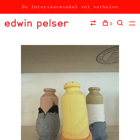
De Interieurwinkel vol verhalen
0