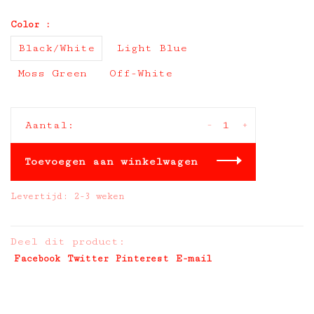
Color :
Black/White
Light Blue
Moss Green
Off-White
-
+
Aantal:
Toevoegen aan winkelwagen
Levertijd: 2-3 weken
Deel dit product:
Facebook
Twitter
Pinterest
E-mail