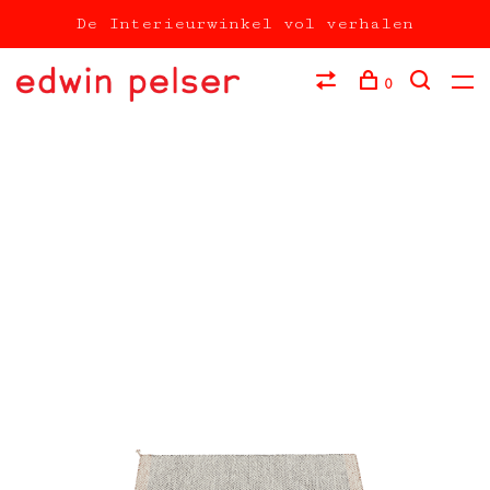
De Interieurwinkel vol verhalen
0