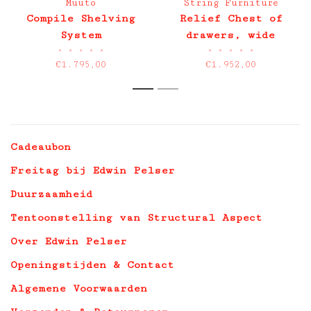
Muuto
String Furniture
Compile Shelving
Relief Chest of
System
drawers, wide
•
•
•
•
•
•
•
•
•
•
Configuration 4
€1.795,00
€1.952,00
1
2
Cadeaubon
Freitag bij Edwin Pelser
Duurzaamheid
Tentoonstelling van Structural Aspect
Over Edwin Pelser
Openingstijden & Contact
Algemene Voorwaarden