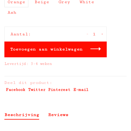
Orange
Beige
Grey
White
Ash
-
+
Aantal:
Toevoegen aan winkelwagen
Levertijd: 3-4 weken
Deel dit product:
Facebook
Twitter
Pinterest
E-mail
Beschrijving
Reviews