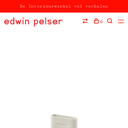
De Interieurwinkel vol verhalen
0