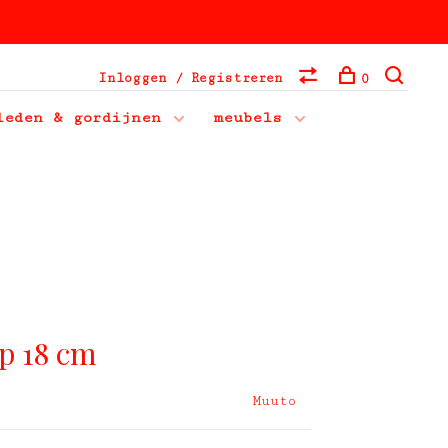
Inloggen / Registreren
0
leden & gordijnen
meubels
p 18 cm
Muuto