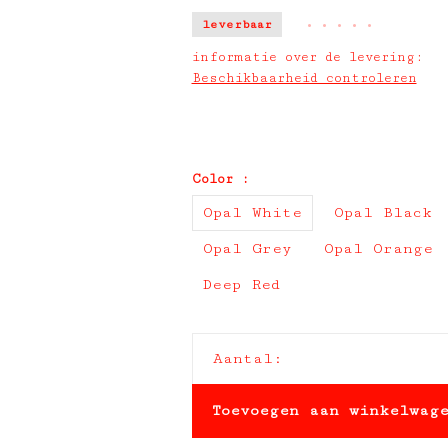
leverbaar
•
•
•
•
•
informatie over de levering:
Beschikbaarheid controleren
Color :
Opal White
Opal Black
Opal Grey
Opal Orange
Deep Red
Aantal:
Toevoegen aan winkelwag