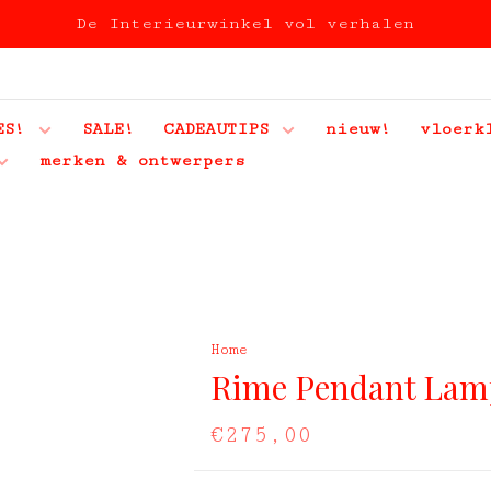
De Interieurwinkel vol verhalen
ES!
SALE!
CADEAUTIPS
nieuw!
vloerk
merken & ontwerpers
Home
Rime Pendant Lam
€275,00