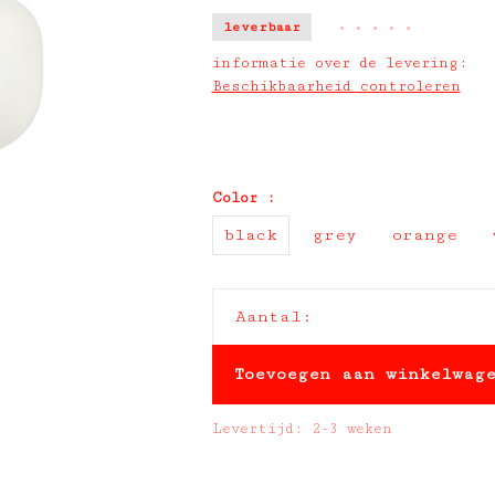
leverbaar
•
•
•
•
•
informatie over de levering:
Beschikbaarheid controleren
Color :
black
grey
orange
Aantal:
Toevoegen aan winkelwag
Levertijd: 2-3 weken