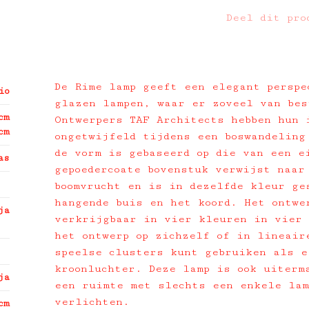
Deel dit pro
De Rime lamp geeft een elegant perspe
io
glazen lampen, waar er zoveel van bes
cm
Ontwerpers TAF Architects hebben hun 
cm
ongetwijfeld tijdens een boswandeling
de vorm is gebaseerd op die van een e
as
gepoedercoate bovenstuk verwijst naar
boomvrucht en is in dezelfde kleur ge
hangende buis en het koord. Het ontwe
ja
verkrijgbaar in vier kleuren in vier 
het ontwerp op zichzelf of in lineair
speelse clusters kunt gebruiken als e
kroonluchter. Deze lamp is ook uiterm
ja
een ruimte met slechts een enkele lam
verlichten.
cm