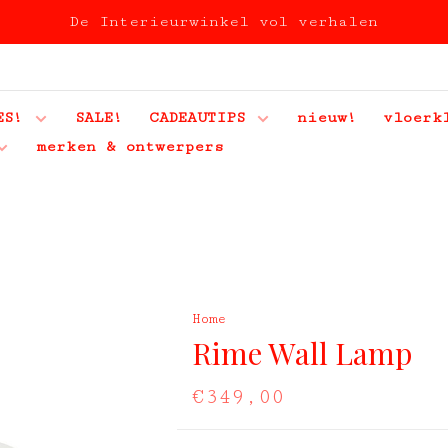
De Interieurwinkel vol verhalen
ES!
SALE!
CADEAUTIPS
nieuw!
vloerk
merken & ontwerpers
Home
Rime Wall Lamp
€349,00