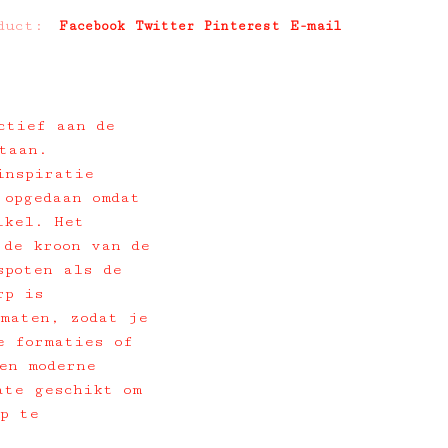
duct:
Facebook
Twitter
Pinterest
E-mail
ctief aan de
taan.
inspiratie
 opgedaan omdat
ikel. Het
 de kroon van de
spoten als de
rp is
maten, zodat je
e formaties of
en moderne
ate geschikt om
p te