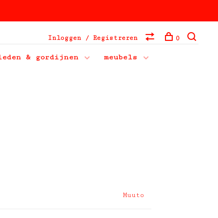
Inloggen / Registreren
0
leden & gordijnen
meubels
Muuto