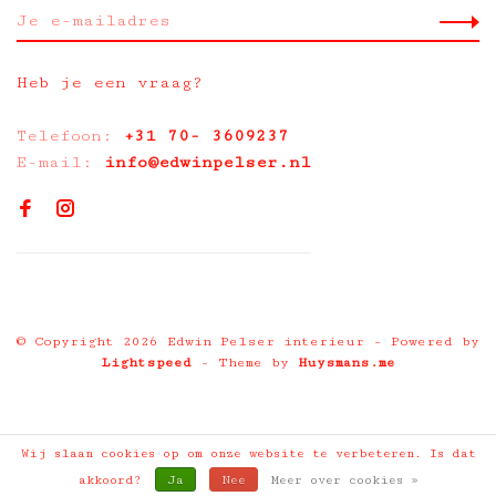
Heb je een vraag?
Telefoon:
+31 70- 3609237
E-mail:
info@edwinpelser.nl
© Copyright 2026 Edwin Pelser interieur
- Powered by
Lightspeed
- Theme by
Huysmans.me
Wij slaan cookies op om onze website te verbeteren. Is dat
akkoord?
Ja
Nee
Meer over cookies »