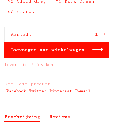
72 Cloud Grey
75 Dark Green
86 Corten
-
+
Aantal:
Toevoegen aan winkelwagen
Levertijd: 5-6 weken
Deel dit product:
Facebook
Twitter
Pinterest
E-mail
Beschrijving
Reviews