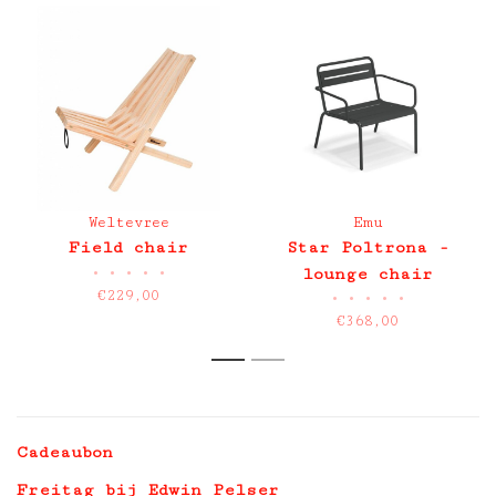
Weltevree
Emu
Field chair
Star Poltrona -
•
•
•
•
•
lounge chair
€229,00
•
•
•
•
•
€368,00
1
2
Cadeaubon
Freitag bij Edwin Pelser