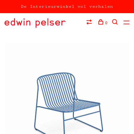
De Interieurwinkel vol verhalen
0