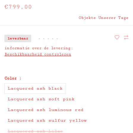
€799,00
Objekte Unserer Tage
leverbaar
•
•
•
•
•
informatie over de levering:
Beschikbaarheid controleren
Color :
Lacquered ash black
Lacquered ash soft pink
Lacquered ash luminous red
Lacquered ash sulfur yellow
Lacquered ash Lilac