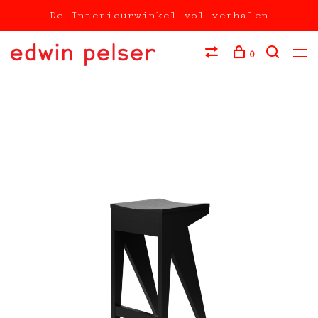
De Interieurwinkel vol verhalen
0