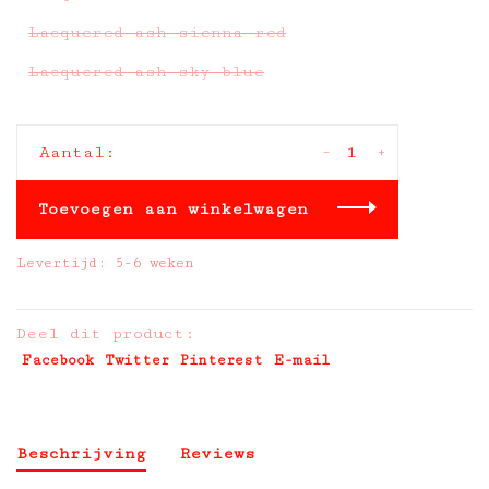
Lacquered ash sienna red
Lacquered ash sky blue
-
+
Aantal:
Toevoegen aan winkelwagen
Levertijd: 5-6 weken
Deel dit product:
Facebook
Twitter
Pinterest
E-mail
Beschrijving
Reviews