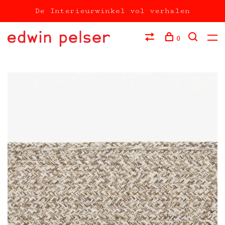
De Interieurwinkel vol verhalen
0