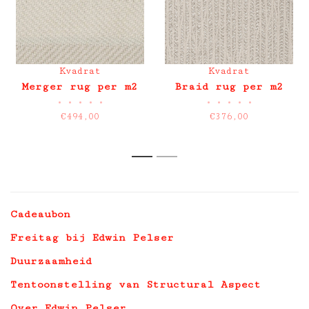
Kvadrat
Kvadrat
Merger rug per m2
Braid rug per m2
•
•
•
•
•
•
•
•
•
•
€494,00
€376,00
1
2
Cadeaubon
Freitag bij Edwin Pelser
Duurzaamheid
Tentoonstelling van Structural Aspect
Over Edwin Pelser