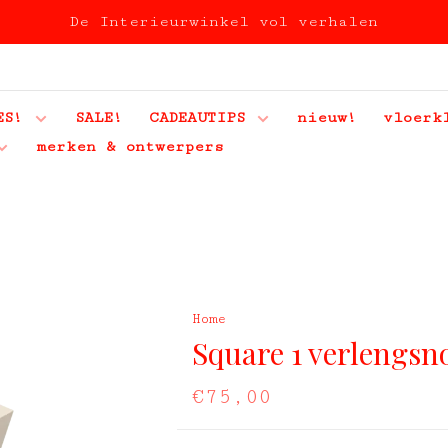
De Interieurwinkel vol verhalen
ES!
SALE!
CADEAUTIPS
nieuw!
vloerk
merken & ontwerpers
Home
Square 1 verlengsn
€75,00