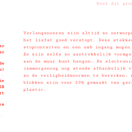
Deel dit pro
Verlengsnoeren zijn altijd zo ontworp
het liefst goed verstopt. Deze stekke
er
stopcontacten en een usb ingang mogen
er
Ze zijn zelfs zo aantrekkelijk vormge
aan de muur kunt hangen. De electroni
de
jammergenoeg nog steeds afhankelijk v
n)
zo de veiligheidsnormen te bereiken, 
ie
blokken zijn voor 20% gemaakt van ger
SB
plastic.
rt
na