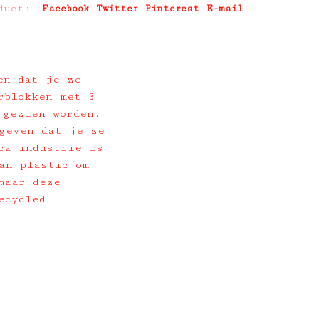
duct:
Facebook
Twitter
Pinterest
E-mail
en dat je ze
rblokken met 3
 gezien worden.
geven dat je ze
ca industrie is
an plastic om
maar deze
ecycled