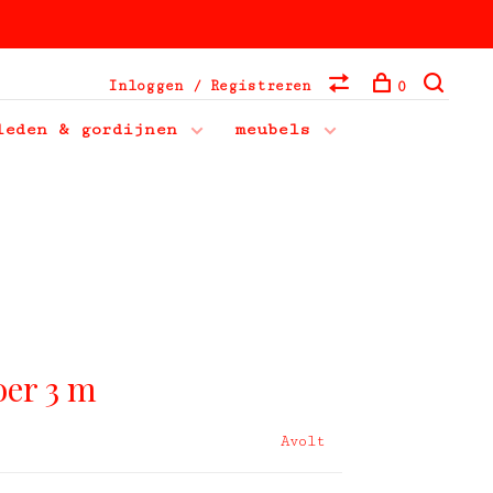
Inloggen / Registreren
0
leden & gordijnen
meubels
oer 3 m
Avolt