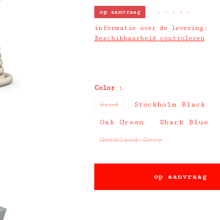
op aanvraag
•
•
•
•
•
informatie over de levering:
Beschikbaarheid controleren
Color :
Sand
Stockholm Black
Oak Green
Shark Blue
Gothland Grey
op aanvraag