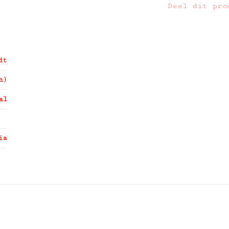
Deel dit pro
dt
h)
al
ia