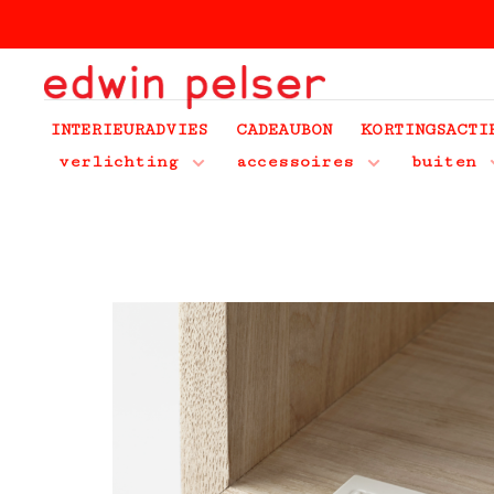
INTERIEURADVIES
CADEAUBON
KORTINGSACTI
verlichting
accessoires
buiten