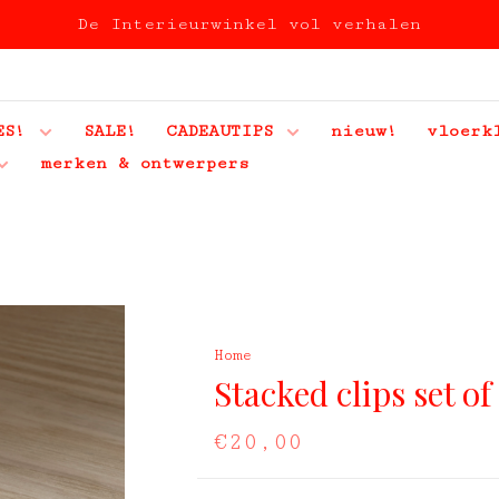
De Interieurwinkel vol verhalen
ES!
SALE!
CADEAUTIPS
nieuw!
vloerk
merken & ontwerpers
Home
Stacked clips set of
€20,00