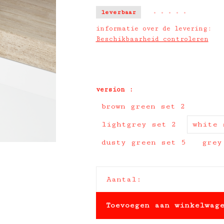
leverbaar
•
•
•
•
•
informatie over de levering:
Beschikbaarheid controleren
version :
brown green set 2
lightgrey set 2
white 
dusty green set 5
grey
Aantal:
Toevoegen aan winkelwag