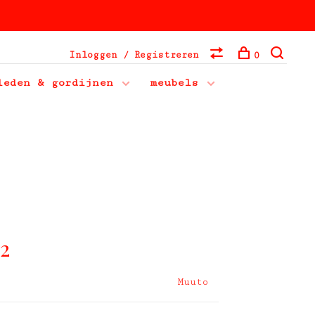
Inloggen / Registreren
0
leden & gordijnen
meubels
 2
Muuto