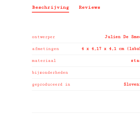
Beschrijving
Reviews
ontwerper
Julien De Sme
afmetingen
4 x 4,17 x 4,1 cm (lxbx
materiaal
sta
bijzonderheden
geproduceerd in
Sloven