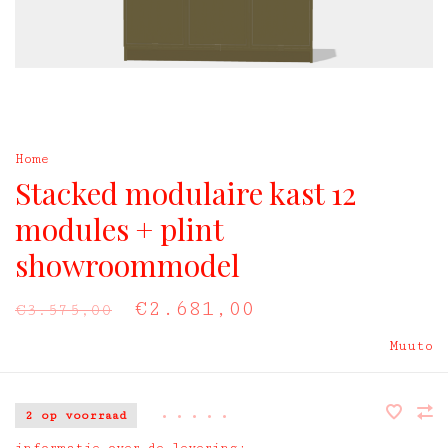
Home
Stacked modulaire kast 12
modules + plint
showroommodel
€2.681,00
€3.575,00
Muuto
2 op voorraad
•
•
•
•
•