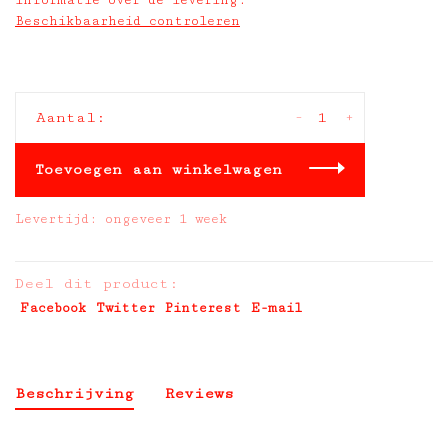
informatie over de levering:
Beschikbaarheid controleren
-
+
Aantal:
Toevoegen aan winkelwagen
Levertijd: ongeveer 1 week
Deel dit product:
Facebook
Twitter
Pinterest
E-mail
Beschrijving
Reviews