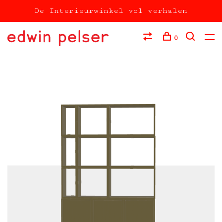
De Interieurwinkel vol verhalen
0