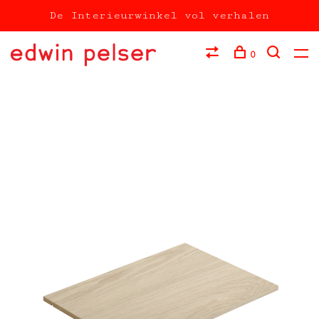
De Interieurwinkel vol verhalen
0