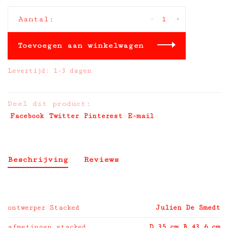
-
+
Aantal:
Toevoegen aan winkelwagen
Levertijd: 1-3 dagen
Deel dit product:
Facebook
Twitter
Pinterest
E-mail
Beschrijving
Reviews
ontwerper Stacked
Julien De Smedt
afmetingen stacked
D 35 cm B 43,6 cm