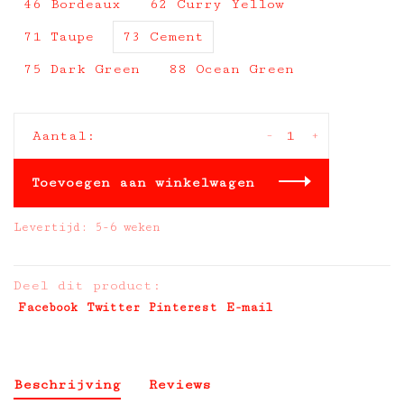
46 Bordeaux
62 Curry Yellow
71 Taupe
73 Cement
75 Dark Green
88 Ocean Green
-
+
Aantal:
Toevoegen aan winkelwagen
Levertijd: 5-6 weken
Deel dit product:
Facebook
Twitter
Pinterest
E-mail
Beschrijving
Reviews