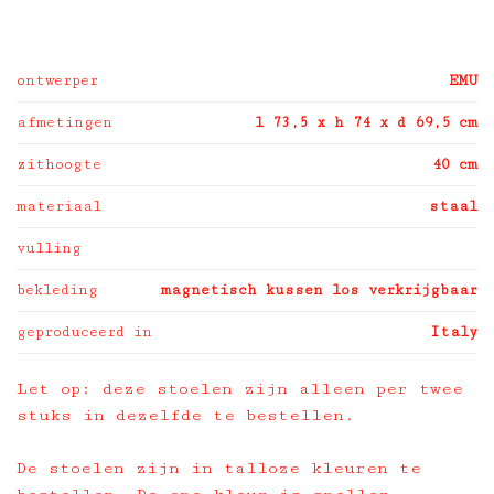
ontwerper
EMU
afmetingen
l 73,5 x h 74 x d 69,5 cm
zithoogte
40 cm
materiaal
staal
vulling
bekleding
magnetisch kussen los verkrijgbaar
geproduceerd in
Italy
Let op: deze stoelen zijn alleen per twee
stuks in dezelfde te bestellen.
De stoelen zijn in talloze kleuren te