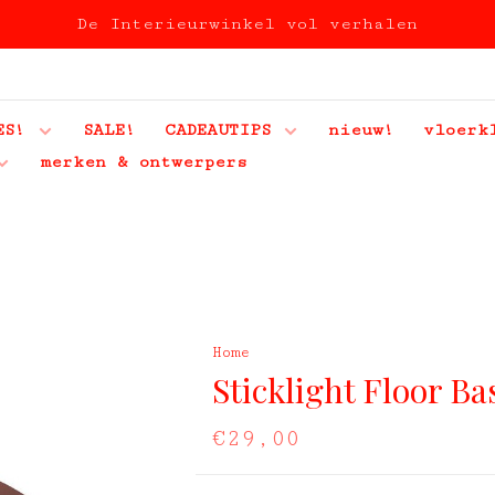
De Interieurwinkel vol verhalen
ES!
SALE!
CADEAUTIPS
nieuw!
vloerk
merken & ontwerpers
Home
Sticklight Floor Ba
€29,00