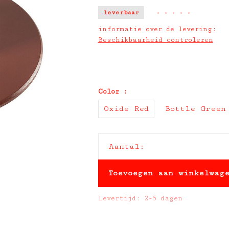
leverbaar
•
•
•
•
•
informatie over de levering:
Beschikbaarheid controleren
Color :
Oxide Red
Bottle Green
Aantal:
Toevoegen aan winkelwag
Levertijd: 2-5 dagen