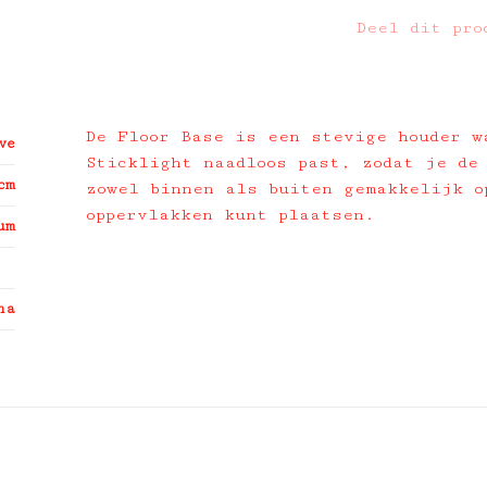
Deel dit pro
De Floor Base is een stevige houder w
ve
Sticklight naadloos past, zodat je de
cm
zowel binnen als buiten gemakkelijk o
oppervlakken kunt plaatsen.
um
na