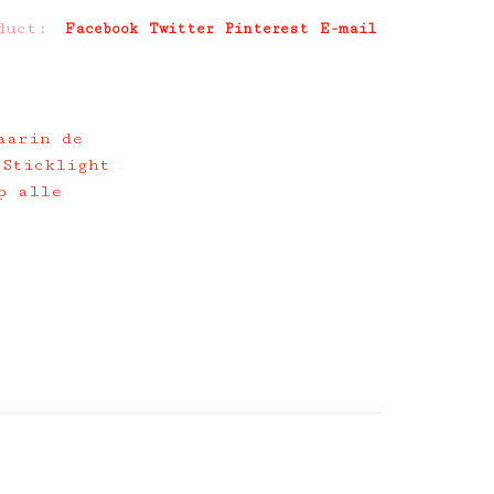
duct:
Facebook
Twitter
Pinterest
E-mail
aarin de
 Sticklight
p alle