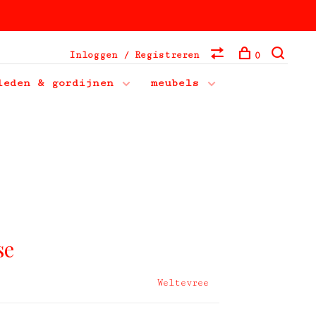
Inloggen / Registreren
0
leden & gordijnen
meubels
se
Weltevree