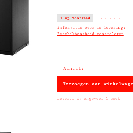
1 op voorraad
•
•
•
•
•
informatie over de levering:
Beschikbaarheid controleren
Aantal:
Toevoegen aan winkelwag
Levertijd: ongeveer 1 week