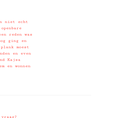
n niet echt
 openbare
een reden was
oog ging en
 plank moest
nden en even
nd Kajsa
em en wonnen
 vraag?