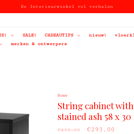
De Interieurwinkel vol verhalen
ES!
SALE!
CADEAUTIPS
nieuw!
vloerk
merken & ontwerpers
Home
String cabinet with
stained ash 58 x 30
€293,00
€450,00