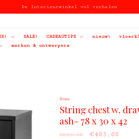
De Interieurwinkel vol verhalen
ES!
SALE!
CADEAUTIPS
nieuw!
vloerk
merken & ontwerpers
Home
String chest w. dra
ash- 78 x 30 x 42
€403,00
€620,00