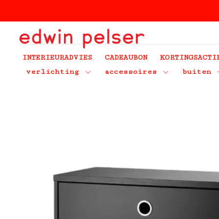
INTERIEURADVIES
CADEAUBON
KORTINGSACTI
verlichting
accessoires
buiten