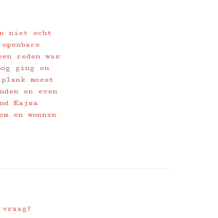
n niet echt
 openbare
een reden was
oog ging en
 plank moest
nden en even
nd Kajsa
em en wonnen
 vraag?