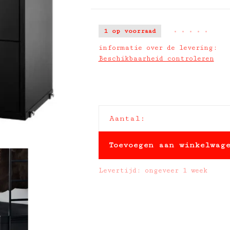
1 op voorraad
•
•
•
•
•
informatie over de levering:
Beschikbaarheid controleren
Aantal:
Toevoegen aan winkelwag
Levertijd: ongeveer 1 week