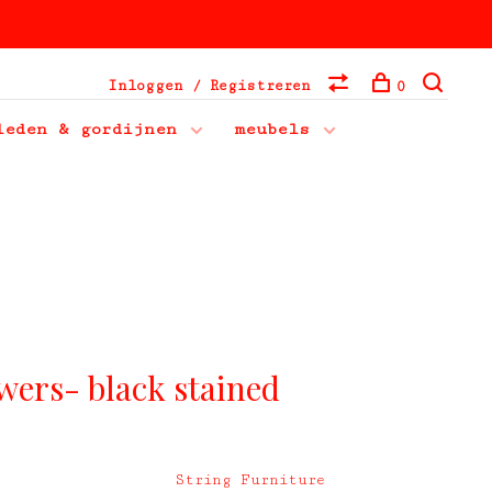
Inloggen / Registreren
0
leden & gordijnen
meubels
wers- black stained
String Furniture