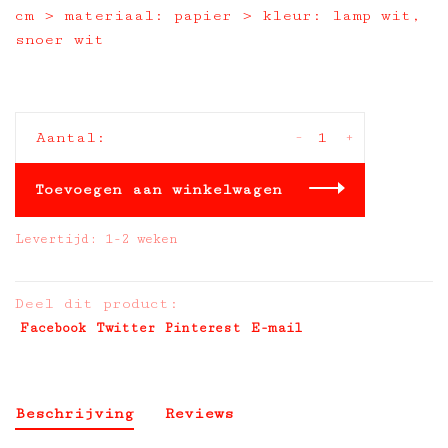
cm > materiaal: papier > kleur: lamp wit,
snoer wit
-
+
Aantal:
Toevoegen aan winkelwagen
Levertijd: 1-2 weken
Deel dit product:
Facebook
Twitter
Pinterest
E-mail
Beschrijving
Reviews