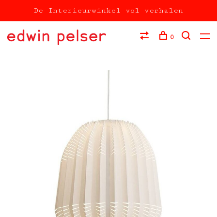
De Interieurwinkel vol verhalen
0