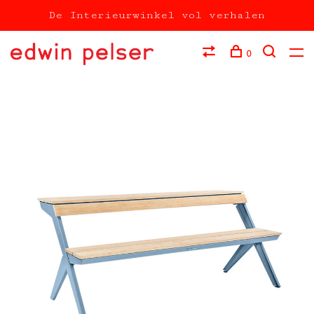
De Interieurwinkel vol verhalen
0