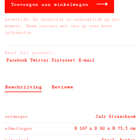
Toevoegen aan winkelwagen
Levertijd: De levertijd is onduidelijk op dit
moment. Neem contact met ons op voor meer
informatie
Deel dit product:
Facebook
Twitter
Pinterest
E-mail
Beschrijving
Reviews
ontwerper
Jaïr Straschnow
afmetingen
B 167 x D 82 x H 75,5 cm