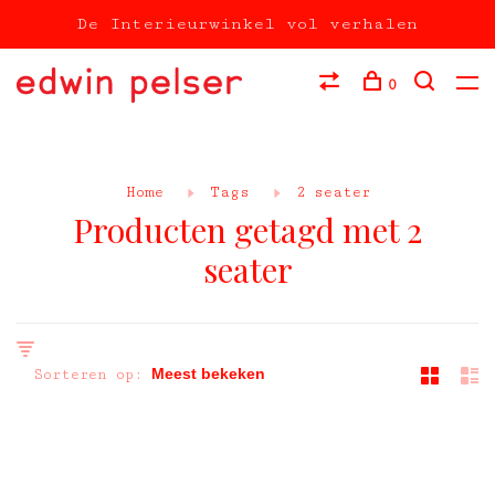
De Interieurwinkel vol verhalen
0
Home
Tags
2 seater
Producten getagd met 2
seater
Sorteren op: