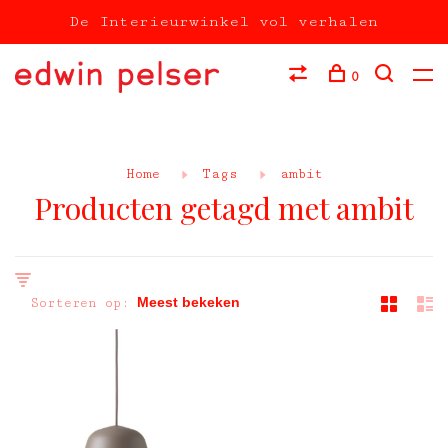
De Interieurwinkel vol verhalen
0
Home
Tags
ambit
Producten getagd met ambit
Sorteren op: