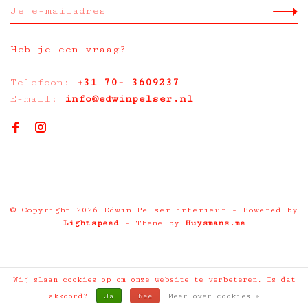
Heb je een vraag?
Telefoon:
+31 70- 3609237
E-mail:
info@edwinpelser.nl
© Copyright 2026 Edwin Pelser interieur
- Powered by
Lightspeed
- Theme by
Huysmans.me
Wij slaan cookies op om onze website te verbeteren. Is dat
akkoord?
Ja
Nee
Meer over cookies »