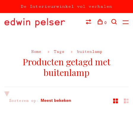
De Interieurwinkel vol verhalen
0
Home
Tags
buitenlamp
Producten getagd met
buitenlamp
Sorteren op: