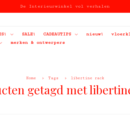
De Interieurwinkel vol verhalen
ES!
SALE!
CADEAUTIPS
nieuw!
vloerk
merken & ontwerpers
Home
Tags
libertine rack
cten getagd met libertin