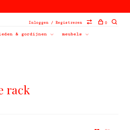
Inloggen / Registreren
0
leden & gordijnen
meubels
e rack