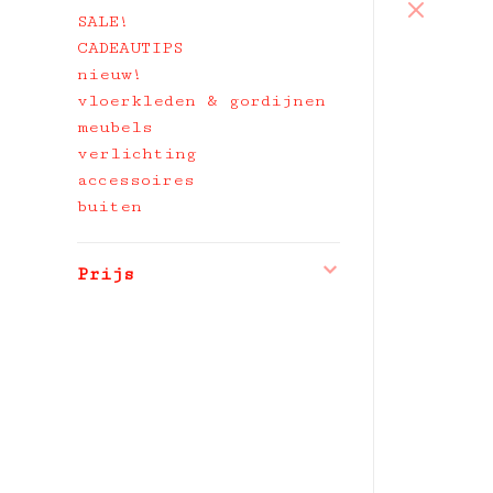
SALE!
CADEAUTIPS
nieuw!
vloerkleden & gordijnen
meubels
verlichting
accessoires
buiten
Prijs