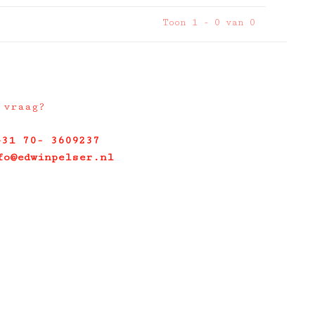
Toon 1 - 0 van 0
 vraag?
+31 70- 3609237
fo@edwinpelser.nl