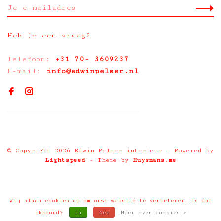
Heb je een vraag?
Telefoon:
+31 70- 3609237
E-mail:
info@edwinpelser.nl
© Copyright 2026 Edwin Pelser interieur
- Powered by
Lightspeed
- Theme by
Huysmans.me
Wij slaan cookies op om onze website te verbeteren. Is dat
akkoord?
Ja
Nee
Meer over cookies »