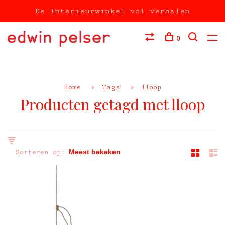
De Interieurwinkel vol verhalen
0
Home
Tags
lloop
Producten getagd met lloop
Sorteren op: