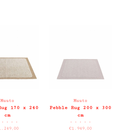
Muuto
Muuto
Rug 170 x 240
Pebble Rug 200 x 300
cm
cm
•
•
•
•
•
•
•
•
•
1.249,00
€1.949,00