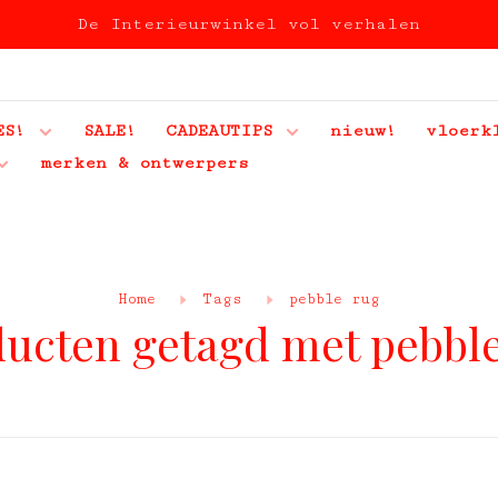
De Interieurwinkel vol verhalen
ES!
SALE!
CADEAUTIPS
nieuw!
vloerk
merken & ontwerpers
Home
Tags
pebble rug
ucten getagd met pebbl