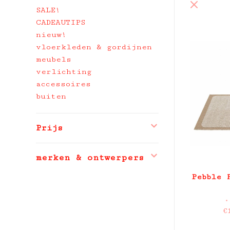
SALE!
CADEAUTIPS
nieuw!
vloerkleden & gordijnen
meubels
verlichting
accessoires
buiten
Prijs
merken & ontwerpers
Pebble 
•
€