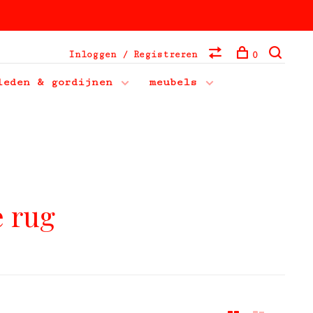
Inloggen / Registreren
0
leden & gordijnen
meubels
e rug