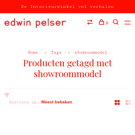
De Interieurwinkel vol verhalen
0
Home
Tags
showroommodel
Producten getagd met
showroommodel
Sorteren op: