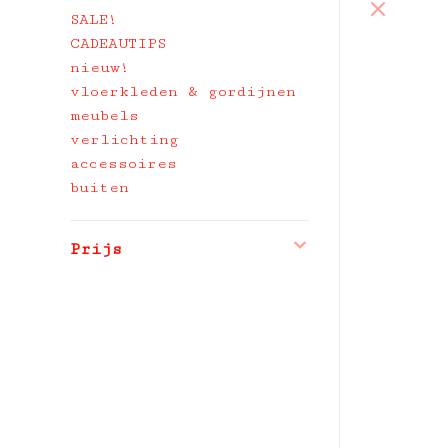
SALE!
CADEAUTIPS
nieuw!
vloerkleden & gordijnen
meubels
verlichting
accessoires
buiten
Prijs