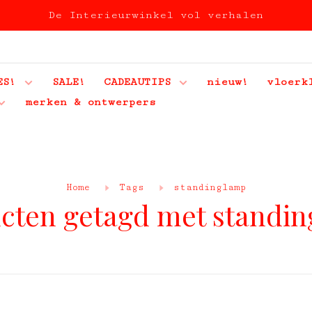
De Interieurwinkel vol verhalen
ES!
SALE!
CADEAUTIPS
nieuw!
vloerk
merken & ontwerpers
Home
Tags
standinglamp
cten getagd met standi