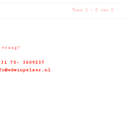
Toon 1 - 0 van 0
 vraag?
+31 70- 3609237
fo@edwinpelser.nl