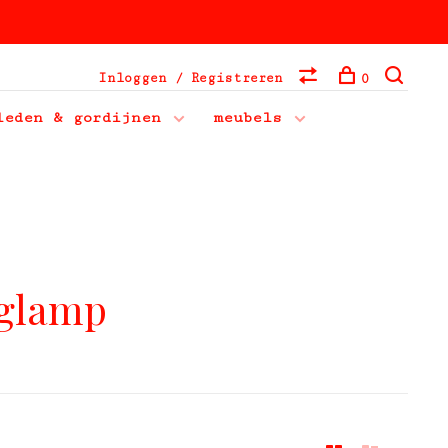
Inloggen / Registreren
0
leden & gordijnen
meubels
nglamp