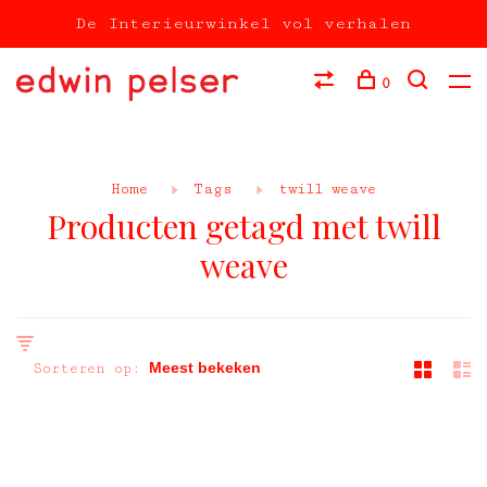
De Interieurwinkel vol verhalen
0
Home
Tags
twill weave
Producten getagd met twill
weave
Sorteren op: