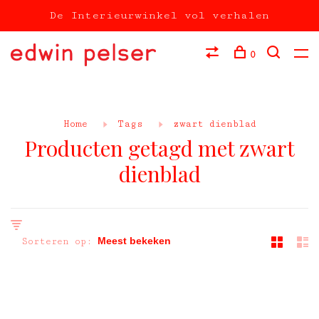
De Interieurwinkel vol verhalen
0
Home
Tags
zwart dienblad
Producten getagd met zwart
dienblad
Sorteren op: