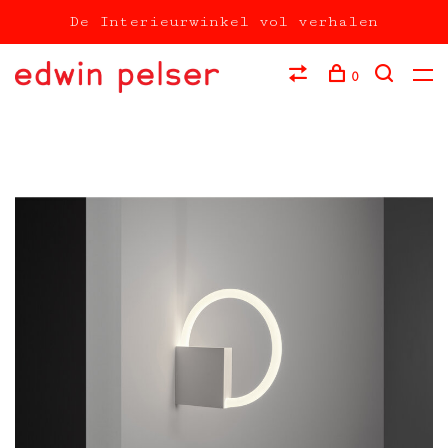
De Interieurwinkel vol verhalen
0