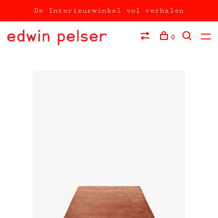
De Interieurwinkel vol verhalen
0