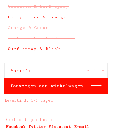
Cinnamon & Surf spray
Holly green & Orange
Orange & Ocean
Pink panther & Sunflower
Surf spray & Black
-
+
Aantal:
Toevoegen aan winkelwagen
Levertijd: 1-3 dagen
Deel dit product:
Facebook
Twitter
Pinterest
E-mail