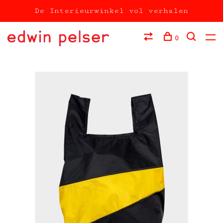
De Interieurwinkel vol verhalen
0