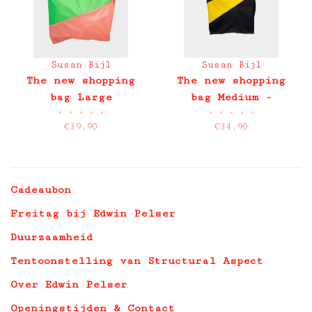
Susan Bijl
Susan Bijl
The new shopping
The new shopping
bag Large
bag Medium -
•
•
•
•
•
•
•
•
•
•
Untitled 2026
€39,90
€34,90
Cadeaubon
Freitag bij Edwin Pelser
Duurzaamheid
Tentoonstelling van Structural Aspect
Over Edwin Pelser
Openingstijden & Contact