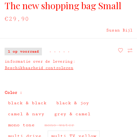
The new shopping bag Small
€29,90
Susan Bijl
1 op voorraad
•
•
•
•
•
informatie over de levering:
Beschikbaarheid controleren
Color :
black & black
black & joy
camel & navy
grey & camel
mono tone
mono water
multi drive
multi TV yellow