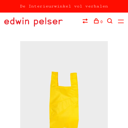
De Interieurwinkel vol verhalen
0