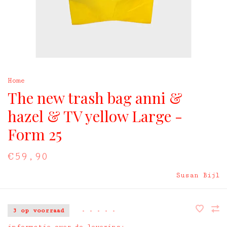
Home
The new trash bag anni &
hazel & TV yellow Large -
Form 25
€59,90
Susan Bijl
3 op voorraad
•
•
•
•
•