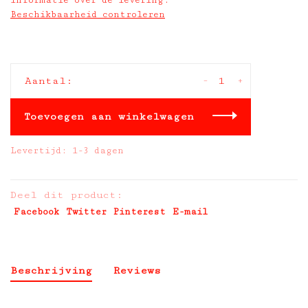
informatie over de levering:
Beschikbaarheid controleren
-
+
Aantal:
Toevoegen aan winkelwagen
Levertijd: 1-3 dagen
Deel dit product:
Facebook
Twitter
Pinterest
E-mail
Beschrijving
Reviews