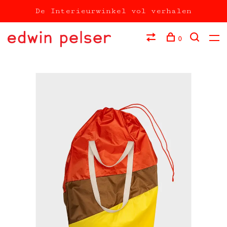
De Interieurwinkel vol verhalen
0