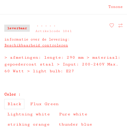
Tonone
•
•
•
•
•
leverbaar
Artikelcode
1041
informatie over de levering:
Beschikbaarheid controleren
> afmetingen: lengte: 290 mm > materiaal:
gepoedercoat staal > Input: 200-240V Max.
60 Watt > light bulb: E27
Color :
Black
Flux Green
Lightning white
Pure white
striking orange
thunder blue