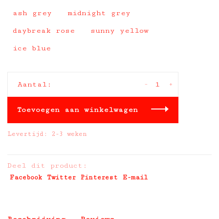
ash grey
midnight grey
daybreak rose
sunny yellow
ice blue
-
+
Aantal:
Toevoegen aan winkelwagen
Levertijd: 2-3 weken
Deel dit product:
Facebook
Twitter
Pinterest
E-mail