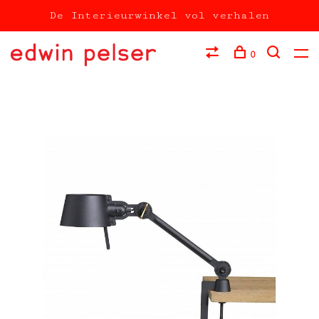
De Interieurwinkel vol verhalen
0