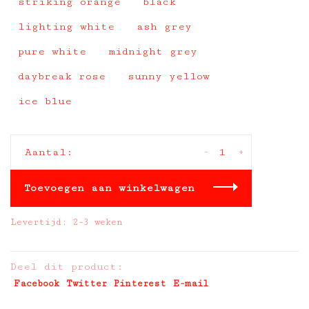
striking orange
black
lighting white
ash grey
pure white
midnight grey
daybreak rose
sunny yellow
ice blue
-
+
Aantal:
Toevoegen aan winkelwagen
Levertijd: 2-3 weken
Deel dit product:
Facebook
Twitter
Pinterest
E-mail