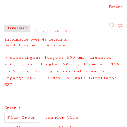
Tonone
•
•
•
•
•
leverbaar
Artikelcode
1059
informatie over de levering:
Beschikbaarheid controleren
> afmetingen: lengte: 500 mm, diameter:
200 mm, kap: hoogte: 90 mm, diameter: 150
mm > materiaal: gepoedercoat staal >
Ingang: 200-240V Max. 60 watt Gloeilamp:
E27
Color :
Flux Green
thunder blue