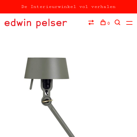
De Interieurwinkel vol verhalen
0