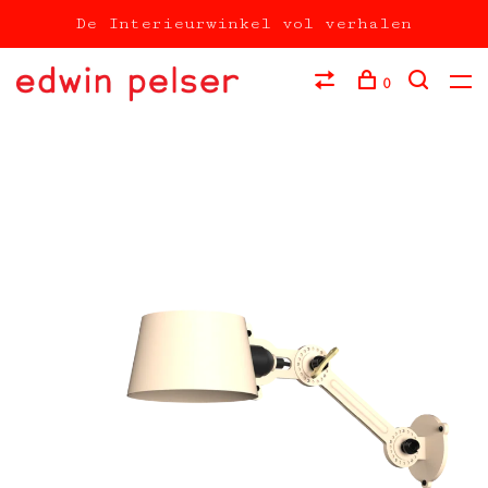
De Interieurwinkel vol verhalen
0