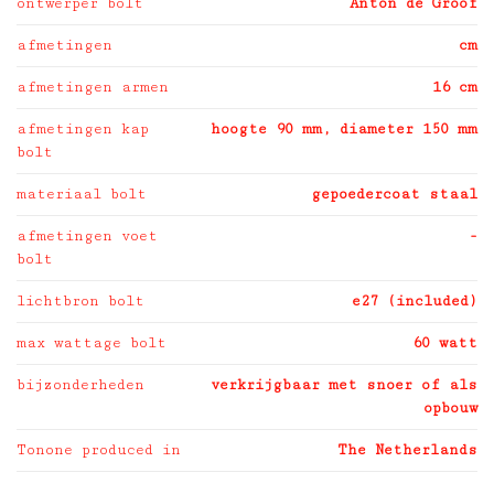
ontwerper bolt
Anton de Groof
afmetingen
cm
afmetingen armen
16 cm
afmetingen kap
hoogte 90 mm, diameter 150 mm
bolt
materiaal bolt
gepoedercoat staal
afmetingen voet
-
bolt
lichtbron bolt
e27 (included)
max wattage bolt
60 watt
bijzonderheden
verkrijgbaar met snoer of als
opbouw
Tonone produced in
The Netherlands