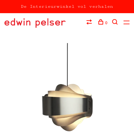
De Interieurwinkel vol verhalen
0