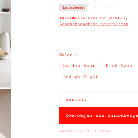
leverbaar
•
•
•
•
•
informatie over de levering:
Beschikbaarheid controleren
Color :
Golden Hour
Pink Moon
Indigo Night
Aantal:
Toevoegen aan winkelwag
Levertijd: 2 -3 weken