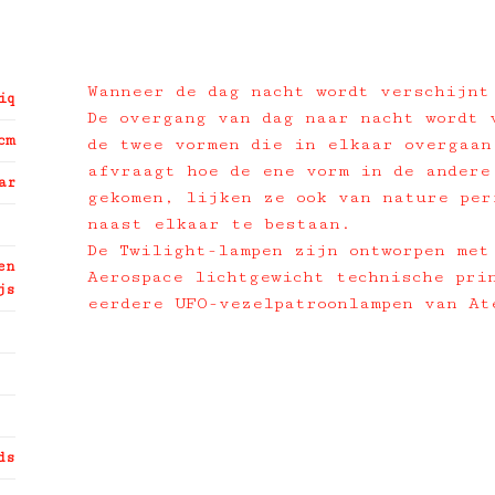
Wanneer de dag nacht wordt verschijnt
iq
De overgang van dag naar nacht wordt 
cm
de twee vormen die in elkaar overgaan
afvraagt ​​hoe de ene vorm in de andere
ar
gekomen, lijken ze ook van nature per
naast elkaar te bestaan.
De Twilight-lampen zijn ontworpen met
en
Aerospace lichtgewicht technische pri
js
eerdere UFO-vezelpatroonlampen van At
ds