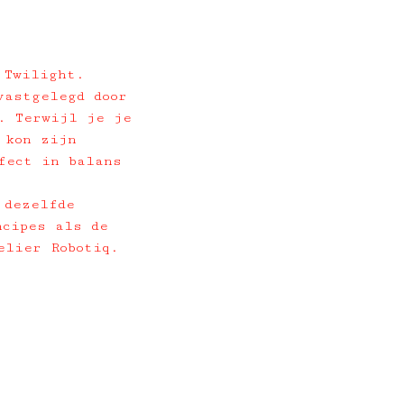
 Twilight.
vastgelegd door
. Terwijl je je
 kon zijn
fect in balans
 dezelfde
ncipes als de
elier Robotiq.