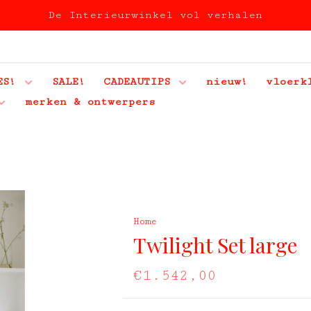
De Interieurwinkel vol verhalen
ES!
SALE!
CADEAUTIPS
nieuw!
vloerk
merken & ontwerpers
Home
Twilight Set large
€1.542,00