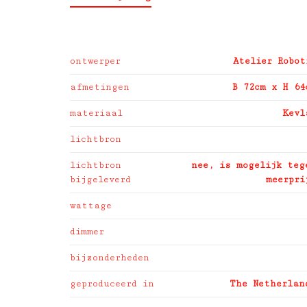
ontwerper
Atelier Robot
afmetingen
B 72cm x H 64
materiaal
Kevl
lichtbron
lichtbron
nee, is mogelijk teg
bijgeleverd
meerpri
wattage
dimmer
bijzonderheden
geproduceerd in
The Netherlan