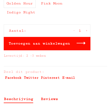
Golden Hour
Pink Moon
Indigo Night
-
+
Aantal:
Toevoegen aan winkelwagen
Levertijd: 2 -3 weken
Deel dit product:
Facebook
Twitter
Pinterest
E-mail
Beschrijving
Reviews