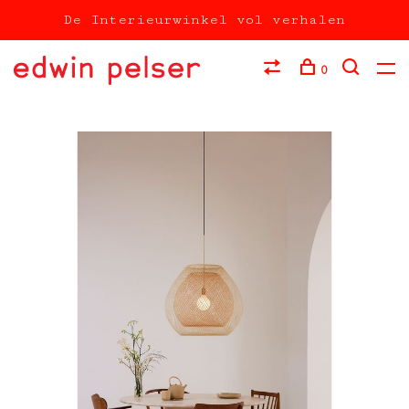
De Interieurwinkel vol verhalen
0