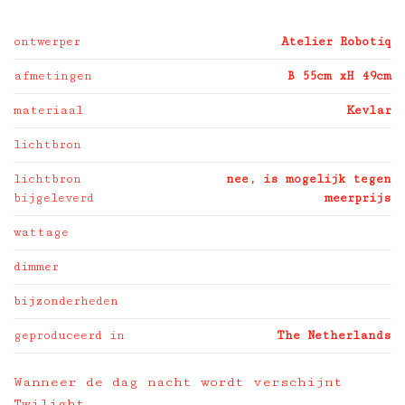
ontwerper
Atelier Robotiq
afmetingen
B 55cm xH 49cm
materiaal
Kevlar
lichtbron
lichtbron
nee, is mogelijk tegen
bijgeleverd
meerprijs
wattage
dimmer
bijzonderheden
geproduceerd in
The Netherlands
Wanneer de dag nacht wordt verschijnt
Twilight.