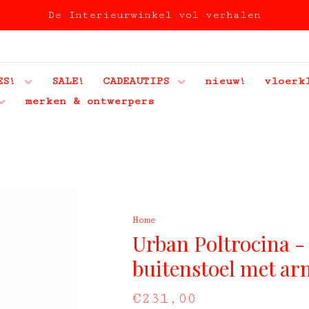
De Interieurwinkel vol verhalen
ES!
SALE!
CADEAUTIPS
nieuw!
vloerk
merken & ontwerpers
Home
Urban Poltrocina 
buitenstoel met a
€231,00