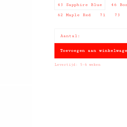
43 Sapphire Blue
46 Bo
62 Maple Red
71
73
Aantal:
Toevoegen aan winkelwag
Levertijd: 5-6 weken