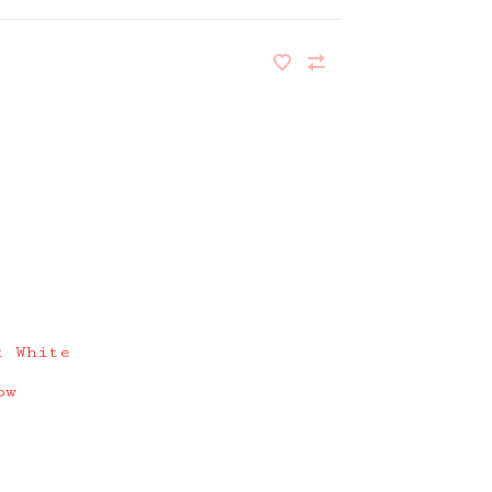
t White
ow