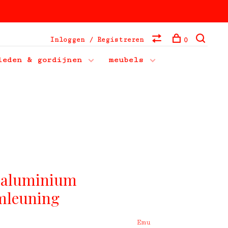
Inloggen / Registreren
0
leden & gordijnen
meubels
- aluminium
rmleuning
Emu