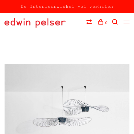
De Interieurwinkel vol verhalen
0