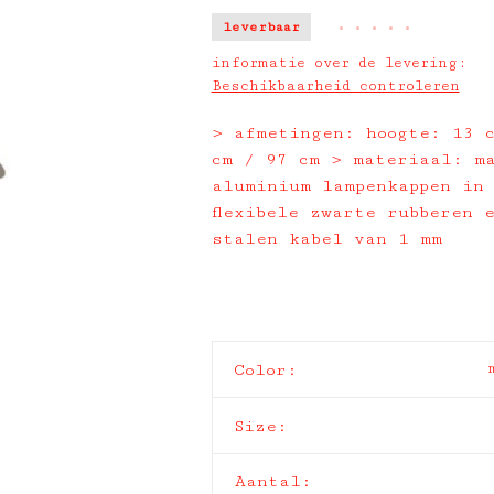
leverbaar
•
•
•
•
•
informatie over de levering:
Beschikbaarheid controleren
> afmetingen: hoogte: 13 
cm / 97 cm > materiaal: m
aluminium lampenkappen in 
flexibele zwarte rubberen 
stalen kabel van 1 mm
Color:
Size:
Aantal: