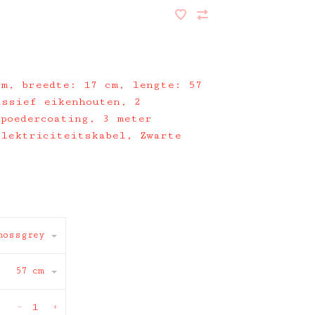
cm, breedte: 17 cm, lengte: 57
assief eikenhouten, 2
poedercoating, 3 meter
elektriciteitskabel, Zwarte
mossgrey
57 cm
-
+