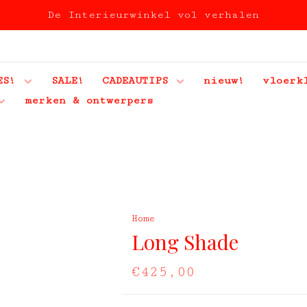
De Interieurwinkel vol verhalen
ES!
SALE!
CADEAUTIPS
nieuw!
vloerk
merken & ontwerpers
Home
Long Shade
€425,00