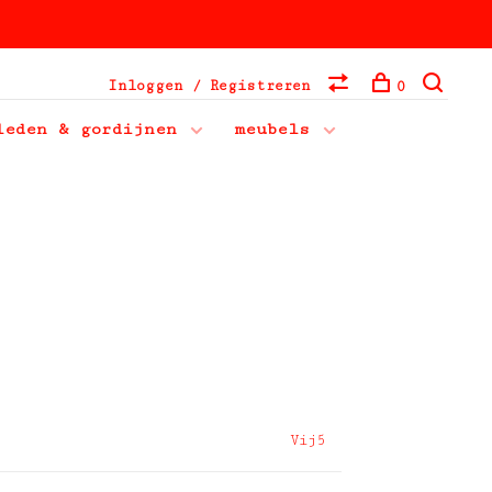
Inloggen / Registreren
0
leden & gordijnen
meubels
Vij5