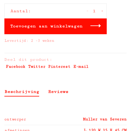
-
+
Aantal:
Toevoegen aan winkelwagen
Levertijd: 2 -3 weken
Deel dit product:
Facebook
Twitter
Pinterest
E-mail
Beschrijving
Reviews
ontwerper
Muller van Severen
afmetingen
L 120 W 35 H 45 CM