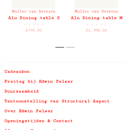
Muller van Severen
Muller van Severen
Alu Dining table S
Alu Dining table M
•
•
•
•
•
•
•
•
•
•
€795,00
€1.990,00
1
2
Cadeaubon
Freitag bij Edwin Pelser
Duurzaamheid
Tentoonstelling van Structural Aspect
Over Edwin Pelser
Openingstijden & Contact