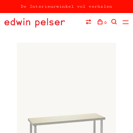
De Interieurwinkel vol verhalen
0