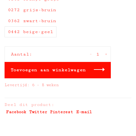
0272 grijs-bruin
0362 zwart-bruin
0442 beige-geel
-
+
Aantal:
Toevoegen aan winkelwagen
Levertijd: 6 - 8 weken
Deel dit product:
Facebook
Twitter
Pinterest
E-mail