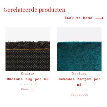
Gerelateerde producten
Back to home
Kvadrat
Kvadrat
Duotone rug per m2
Bambusa Karpet per
•
•
•
•
•
m2
€444,00
•
•
•
•
•
€1.010,00