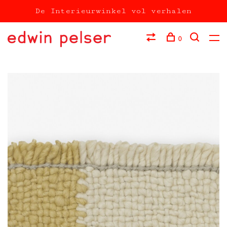
De Interieurwinkel vol verhalen
0