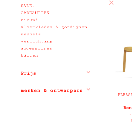
SALE!
CADEAUTIPS
nieuw!
vloerkleden & gordijnen
meubels
verlichting
accessoires
buiten
Prijs
merken & ontwerpers
PLEAS
Bon
•