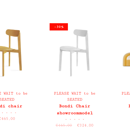
-30%
E WAIT to be
PLEASE WAIT to be
PLE
SEATED
SEATED
di chair
Bondi Chair
•
•
•
•
showroommodel
€465,00
•
•
•
•
•
€465,00
€324,00