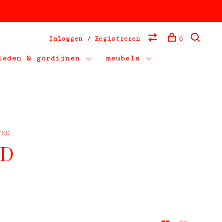
Inloggen / Registreren
0
leden & gordijnen
meubels
TED
ED